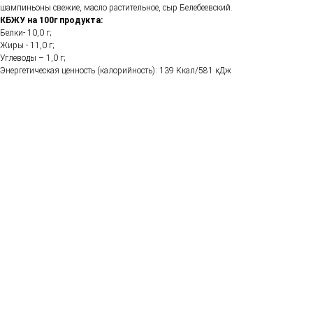
шампиньоны свежие, масло растительное, сыр Белебеевский.
КБЖУ на 100г продукта:
Белки- 10,0 г;
Жиры - 11,0 г;
Углеводы – 1,0 г;
Энергетическая ценность (калорийность): 139 Ккал/581 кДж