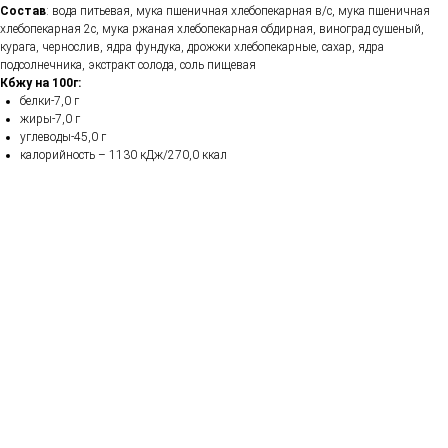
Состав
: вода питьевая, мука пшеничная хлебопекарная в/с, мука пшеничная
хлебопекарная 2с, мука ржаная хлебопекарная обдирная, виноград сушеный,
курага, чернослив, ядра фундука, дрожжи хлебопекарные, сахар, ядра
подсолнечника, экстракт солода, соль пищевая
Кбжу на 100г:
белки-7,0 г
жиры-7,0 г
углеводы-45,0 г
калорийность – 1130 кДж/270,0 ккал