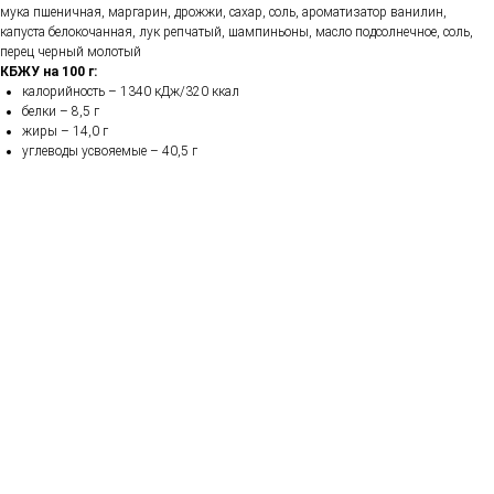
мука пшеничная, маргарин, дрожжи, сахар, соль, ароматизатор ванилин,
капуста белокочанная, лук репчатый, шампиньоны, масло подсолнечное, соль,
перец черный молотый
КБЖУ на 100 г:
калорийность – 1340 кДж/320 ккал
белки – 8,5 г
жиры – 14,0 г
углеводы усвояемые – 40,5 г