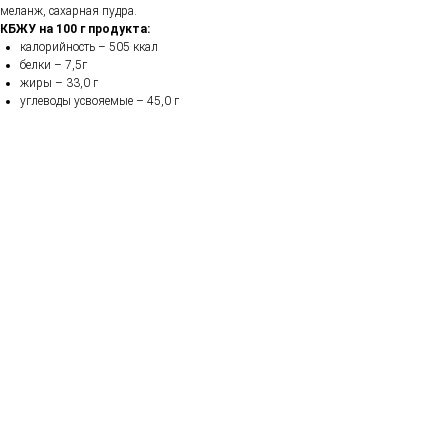
меланж, сахарная пудра.
КБЖУ на 100 г продукта:
калорийность – 505 ккал
белки – 7,5г
жиры – 33,0 г
углеводы усвояемые – 45,0 г