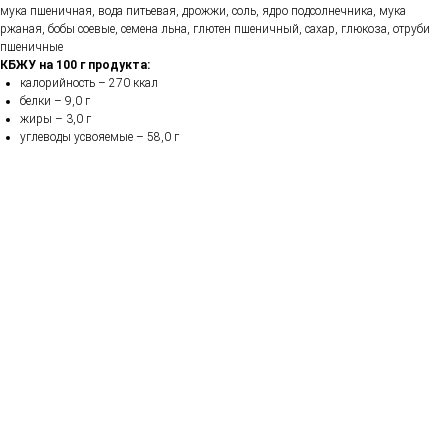
мука пшеничная, вода питьевая, дрожжи, соль, ядро подсолнечника, мука
ржаная, бобы соевые, семена льна, глютен пшеничный, сахар, глюкоза, отруби
пшеничные
КБЖУ на 100 г продукта:
калорийность – 270 ккал
белки – 9,0 г
жиры – 3,0 г
углеводы усвояемые – 58,0 г