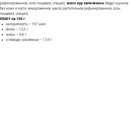
рафинированное, соль пищевая, специи),
мясо кур запечённое
(бедро куриное
без кожи и кости замороженное, масло растительное рафинированное, соль
пищевая, специи).
КБЖУ на 100 г:
калорийность – 197 ккал
белки – 13,5 г
жиры – 9,8 г
углеводы усвояемые – 13,9 г