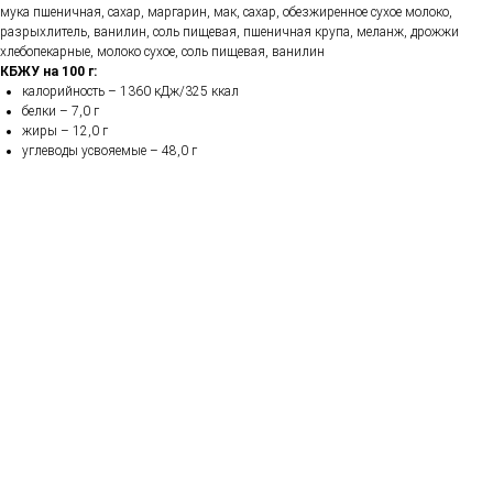
мука пшеничная, сахар, маргарин, мак, сахар, обезжиренное сухое молоко,
разрыхлитель, ванилин, соль пищевая, пшеничная крупа, меланж, дрожжи
хлебопекарные, молоко сухое, соль пищевая, ванилин
КБЖУ на 100 г:
калорийность – 1360 кДж/325 ккал
белки – 7,0 г
жиры – 12,0 г
углеводы усвояемые – 48,0 г