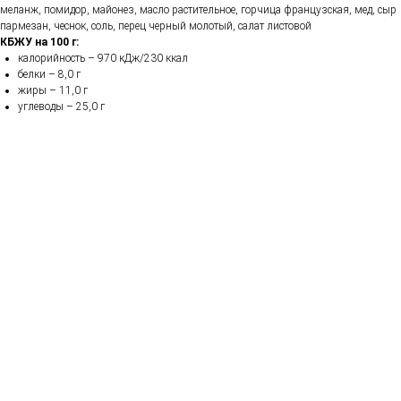
меланж, помидор, майонез, масло растительное, горчица французская, мед, сыр
пармезан, чеснок, соль, перец черный молотый, салат листовой
КБЖУ на 100 г:
калорийность – 970 кДж/230 ккал
белки – 8,0 г
жиры – 11,0 г
углеводы – 25,0 г