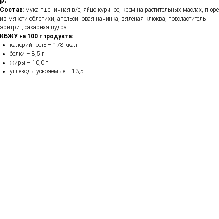
р.
Состав:
мука пшеничная в/с, яйцо куриное, крем на растительных маслах, пюре
из мякоти облепихи, апельсиновая начинка, вяленая клюква, подсластитель
эритрит, сахарная пудра.
КБЖУ на 100 г продукта:
калорийность – 178 ккал
белки – 8,5 г
жиры – 10,0 г
углеводы усвояемые – 13,5 г