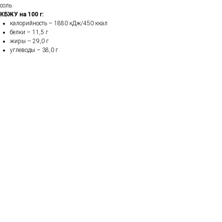
соль
КБЖУ на 100 г:
калорийность – 1880 кДж/450 ккал
белки – 11,5 г
жиры – 29,0 г
углеводы – 38,0 г