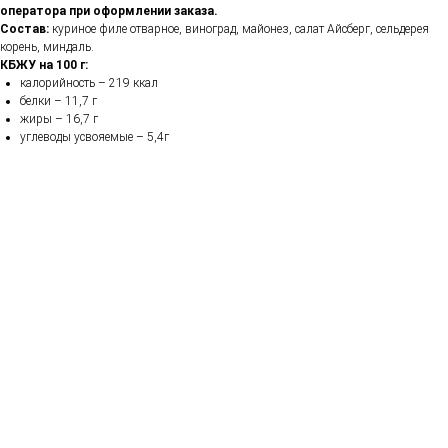
оператора при оформлении заказа.
Состав:
куриное филе отварное, виноград, майонез, салат Айсберг, сельдерея
корень, миндаль.
КБЖУ на 100 г:
калорийность – 219 ккал
белки – 11,7 г
жиры – 16,7 г
углеводы усвояемые – 5,4г