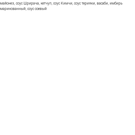
майонез, соус Шрирача, кетчуп, соус Кимчи, соус терияки, васаби, имбирь
маринованный, соус соевый