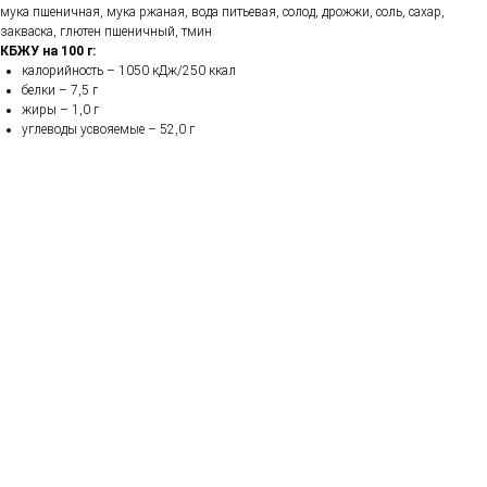
мука пшеничная, мука ржаная, вода питьевая, солод, дрожжи, соль, сахар,
закваска, глютен пшеничный, тмин
КБЖУ на 100 г:
калорийность – 1050 кДж/250 ккал
белки – 7,5 г
жиры – 1,0 г
углеводы усвояемые – 52,0 г