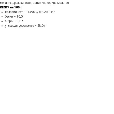
меланж, дрожжи, соль, ванилин, корица молотая
КБЖУ на 100 г:
калорийность – 1490 кДж/355 ккал
белки – 10,0 г
жиры – 9,0 г
углеводы усвояемые – 58,0 г