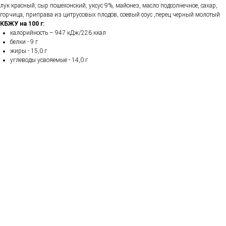
лук красный, сыр пошехонский, уксус 9%, майонез, масло подсолнечное, сахар,
горчица, приправа из цитрусовых плодов, соевый соус ,перец черный молотый
КБЖУ на 100 г:
калорийность – 947 кДж/226 ккал
белки - 9 г
жиры - 15,0 г
углеводы усвояемые - 14,0 г