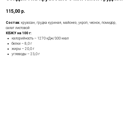
115,00
р.
Состав:
круассан, грудка куриная, майонез, укроп, чеснок, помидор,
салат листовой
КБЖУ на 100 г:
калорийность – 1270 кДж/300 ккал
белки – 8,0 г
жиры – 20,0 г
углеводы – 23,0 г