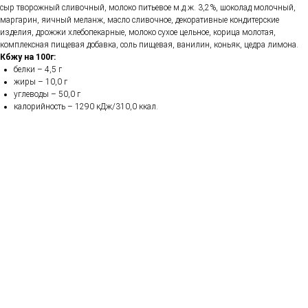
сыр творожный сливочный, молоко питьевое м.д.ж. 3,2%, шоколад молочный,
маргарин, яичный меланж, масло сливочное, декоративные кондитерские
изделия, дрожжи хлебопекарные, молоко сухое цельное, корица молотая,
комплексная пищевая добавка, соль пищевая, ванилин, коньяк, цедра лимона.
Кбжу на 100г:
белки – 4,5 г
жиры – 10,0 г
углеводы – 50,0 г
калорийность – 1290 кДж/310,0 ккал.